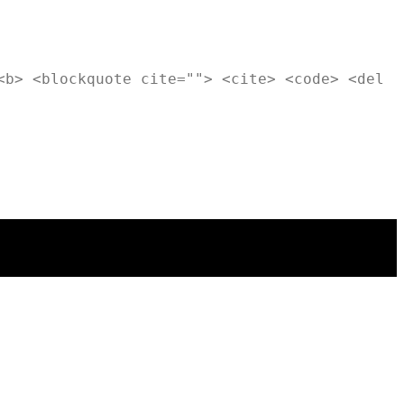
<b> <blockquote cite=""> <cite> <code> <del