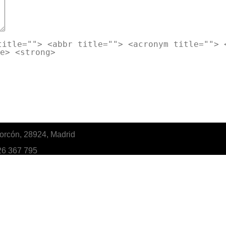
title=""> <abbr title=""> <acronym title=""> 
e> <strong>
orcón, 28924, Madrid
26 367 795