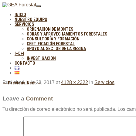
INICIO
NUESTRO EQUIPO
SERVICIOS
ORDENACIÓN DE MONTES
OBRAS Y APROVECHAMIENTOS FORESTALES
CONSULTORÍA Y FORMACIÓN
CERTIFICACIÓN FORESTAL
APOYO AL SECTOR DE LA RESINA
I+D+I
INVESTIGACIÓN
CONTACTO
Published
julio 28, 2017
at
4128 × 2322
in
Servicios
.
← Previous
Next →
Leave a
Comment
Tu dirección de correo electrónico no será publicada.
Los camp