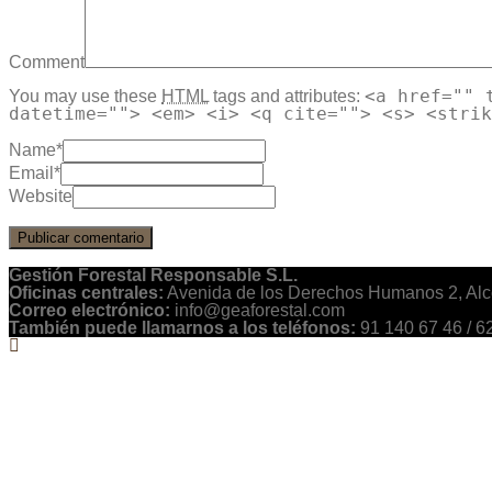
Comment
<a href="" 
You may use these
HTML
tags and attributes:
datetime=""> <em> <i> <q cite=""> <s> <strik
Name
*
Email
*
Website
Gestión Forestal Responsable S.L.
Oficinas centrales:
Avenida de los Derechos Humanos 2, Alc
Correo electrónico:
info@geaforestal.com
También puede llamarnos a los teléfonos:
91 140 67 46 / 6