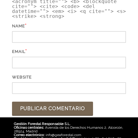
<acronym title=""> <b> <blockquote
cite=""> <cite> <code> <del
datetime=""> <em> <i> <q cite=""> <s>
<strike> <strong>
*
NAME
*
EMAIL
WEBSITE
Gestión Forestal Responsable S.L.
Oficinas centrales:
Avenida de los Derechos Humanos 2, Alcorcón,
28924, Madrid
Correo electrónico:
info@geaforestal.com