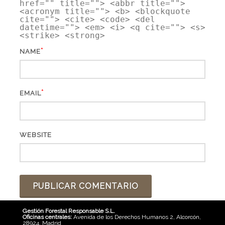
href="" title=""> <abbr title="">
<acronym title=""> <b> <blockquote
cite=""> <cite> <code> <del
datetime=""> <em> <i> <q cite=""> <s>
<strike> <strong>
*
NAME
*
EMAIL
WEBSITE
Gestión Forestal Responsable S.L.
Oficinas centrales:
Avenida de los Derechos Humanos 2, Alcorcón,
28924, Madrid