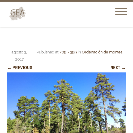
agosto 3,
Published
at
709 × 399
in
Ordenación de montes
.
2017
← PREVIOUS
NEXT →