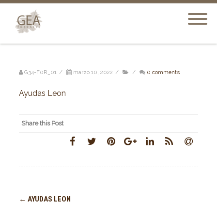
G34-F0R_01
/
marzo 10, 2022
/
/
0 comments
Ayudas Leon
Share this Post
Post
←
AYUDAS LEON
navigation