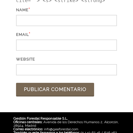
cite=""> <s> <strike> <strong>
*
NAME
*
EMAIL
WEBSITE
Gestión Forestal Responsable S.L.
Oficinas centrales:
Avenida de los Derechos Humanos 2, Alcorcón,
28924, Madrid
Correo electrónico:
info@geaforestal.com
También puede llamarnos a los teléfonos:
91 140 67 46 / 626 367