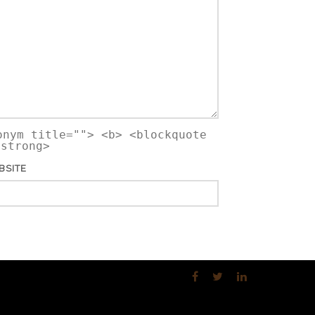
onym title=""> <b> <blockquote
<strong>
BSITE