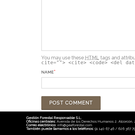
You may use these
HTML
tags and attrib
cite=""> <cite> <code> <del dat
*
NAME
Gestión Forestal Responsable S.L.
Oficinas centrales:
Avenida de los Derechos Humanos 2, Alcorcón, 
Correo electrónico:
info@geaforestal.com
También puede llamarnos a los teléfonos:
91 140 67 46 / 626 367 7