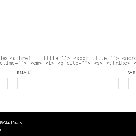
utes:
<a href="" title=""> <abbr title=""> <acr
etime=""> <em> <i> <q cite=""> <s> <strike> 
*
EMAIL
WE
28924, Madrid
95