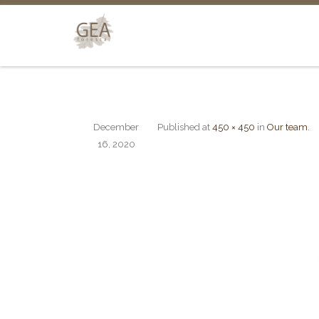
December
Published
at
450 × 450
in
Our team
.
16, 2020