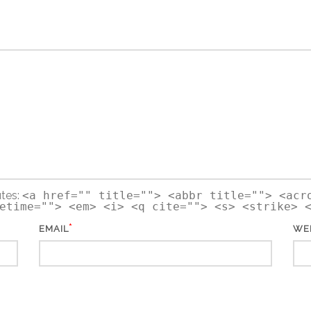
utes:
<a href="" title=""> <abbr title=""> <acr
etime=""> <em> <i> <q cite=""> <s> <strike> 
*
EMAIL
WE