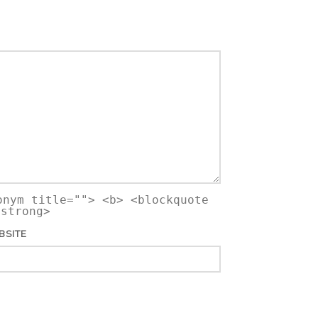
onym title=""> <b> <blockquote
<strong>
BSITE