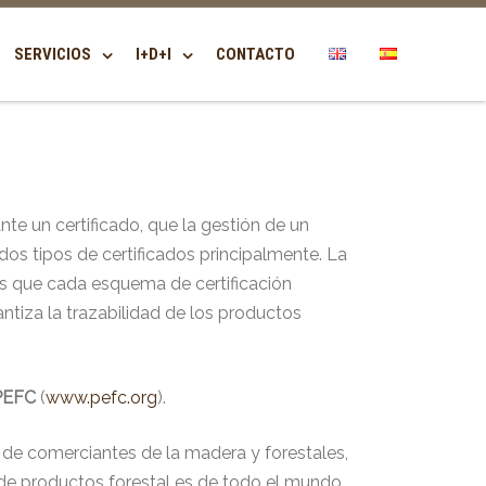
SERVICIOS
I+D+I
CONTACTO
te un certificado, que la gestión de un
os tipos de certificados principalmente. La
es que cada esquema de certificación
ntiza la trazabilidad de los productos
PEFC
(
www.pefc.org
).
de comerciantes de la madera y forestales,
 de productos forestal es de todo el mundo.