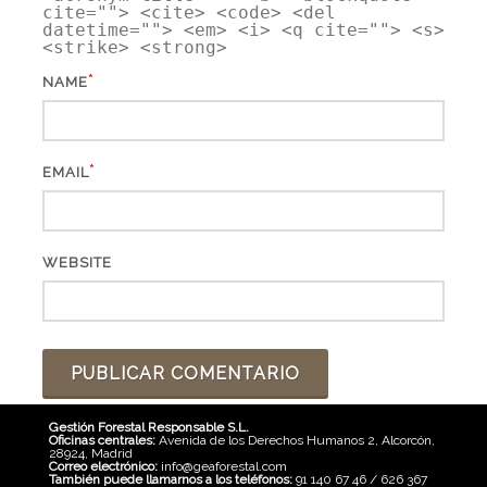
cite=""> <cite> <code> <del
datetime=""> <em> <i> <q cite=""> <s>
<strike> <strong>
*
NAME
*
EMAIL
WEBSITE
Gestión Forestal Responsable S.L.
Oficinas centrales:
Avenida de los Derechos Humanos 2, Alcorcón,
28924, Madrid
Correo electrónico:
info@geaforestal.com
También puede llamarnos a los teléfonos:
91 140 67 46 / 626 367