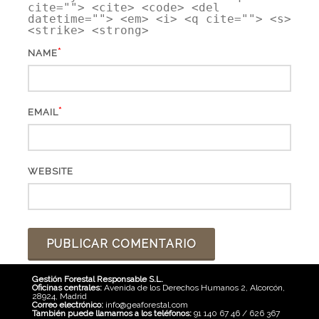
cite=""> <cite> <code> <del
datetime=""> <em> <i> <q cite=""> <s>
<strike> <strong>
*
NAME
*
EMAIL
WEBSITE
Gestión Forestal Responsable S.L.
Oficinas centrales:
Avenida de los Derechos Humanos 2, Alcorcón,
28924, Madrid
Correo electrónico:
info@geaforestal.com
También puede llamarnos a los teléfonos:
91 140 67 46 / 626 367