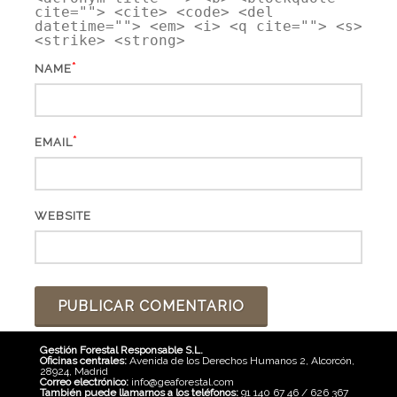
cite=""> <cite> <code> <del
datetime=""> <em> <i> <q cite=""> <s>
<strike> <strong>
*
NAME
*
EMAIL
WEBSITE
Gestión Forestal Responsable S.L.
Oficinas centrales:
Avenida de los Derechos Humanos 2, Alcorcón,
28924, Madrid
Correo electrónico:
info@geaforestal.com
También puede llamarnos a los teléfonos:
91 140 67 46 / 626 367