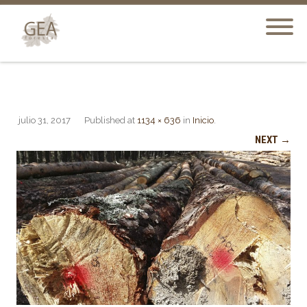
julio 31, 2017
Published
at
1134 × 636
in
Inicio
.
NEXT →